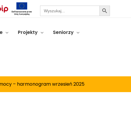
Search Button
Search
for:
e
Projekty
Seniorzy
mocy – harmonogram wrzesień 2025