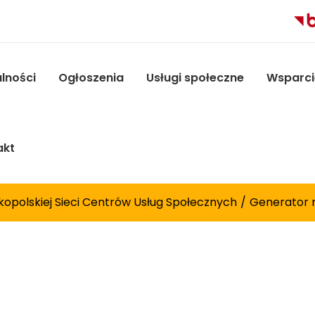
lności
Ogłoszenia
Usługi społeczne
Wsparci
akt
kopolskiej Sieci Centrów Usług Społecznych
Generator 