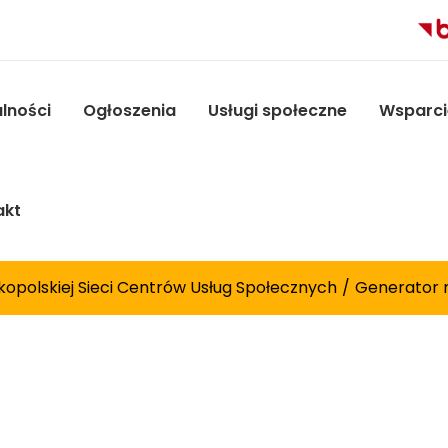
lności
Ogłoszenia
Usługi społeczne
Wsparci
akt
kopolskiej Sieci Centrów Usług Społecznych
Generator