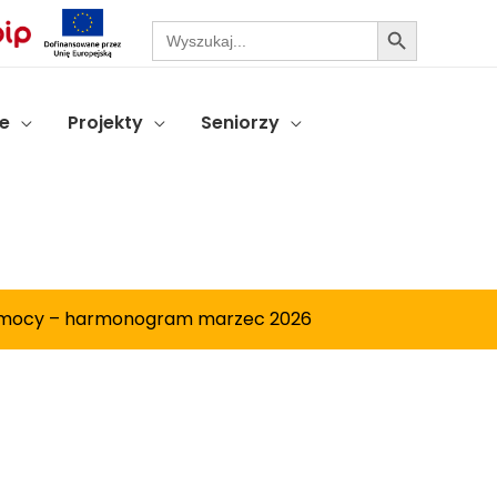
Search Button
Search
for:
e
Projekty
Seniorzy
 mocy – harmonogram marzec 2026